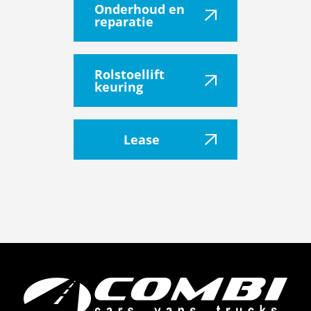
Onderhoud en
reparatie
Rolstoellift
keuring
Lease